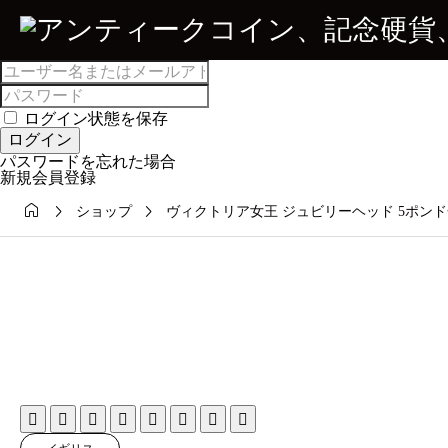

ログイン状態を保存
ログイン
パスワードを忘れた場合
新規会員登録



ショップ
ヴィクトリア女王 ジュビリーヘッド 5ポンド金貨 1







