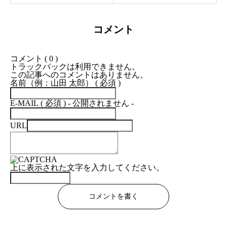
S
n
1887年5ポンド金貨の落札
6
e
推移
コメント
4
c
20
20
20
20
20
20
20
20
20
20
20
〜
h
14
15
16
17
18
19
20
21
22
23
24
コメント ( 0 )
トラックバックは利用できません。
6
a
年
年
年
年
年
年
年
年
年
年
年
この記事へのコメントはありません。
名前（例：山田 太郎） ( 必須 )
6
r
M
6,
8,
7,
6,
3,
5,
15
18
19
E-MAIL ( 必須 ) - 公開されません -
]
t
S
57
51
93
30
85
88
,6
,0
,8
URL
ヴ
.
6
6.
8.
1.
0
3.
0
00
00
00
ィ
D
4
25
75
25
2
ク
a
M
15
10
5,
26
上に表示された文字を入力してください。
ト
t
S
,2
,5
52
,4
コメントを書く
リ
a
6
75
75
0
00
ア
t
5