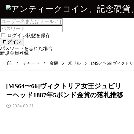

ログイン状態を保存
ログイン
パスワードを忘れた場合
新規会員登録





チャート
金額
米ドル
[MS64〜66]ヴィク
[MS64〜66]ヴィクトリア女王ジュビリ
ーヘッド1887年5ポンド金貨の落札推移
2024.09.21