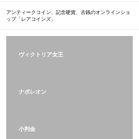
女
a
M
21
23
14
30
48
アンティークコイン、記念硬貨、古銭のオンラインショ
王
b
S
,1
,5
,4
,0
,0
ップ「レアコインズ」
ジ
l
6
50
00
00
00
00
ュ
e
6
ビ
w
ヴィクトリア女王
リ
i
ー
t
ヘ
h
ッ
4
ナポレオン
ド
r
1
o
8
w
小判金
8
s